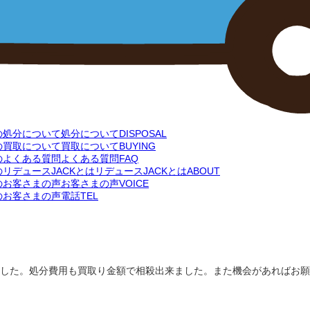
処分について
DISPOSAL
買取について
BUYING
よくある質問
FAQ
リデュースJACKとは
ABOUT
お客さまの声
VOICE
電話
TEL
した。処分費用も買取り金額で相殺出来ました。また機会があればお願