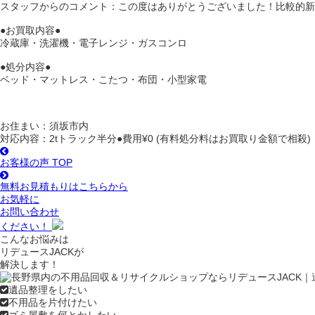
スタッフからのコメント：この度はありがとうございました！比較的新し
●お買取内容●
冷蔵庫・洗濯機・電子レンジ・ガスコンロ
●処分内容●
ベッド・マットレス・こたつ・布団・小型家電
お住まい：
須坂市内
対応内容：
2tトラック半分●費用¥0 (有料処分料はお買取り金額で相殺)
お客様の声 TOP
無料お見積もりは
こちらから
お気軽に
お問い合わせ
ください！
こんなお悩みは
リデュースJACKが
解決します！
遺品整理をしたい
不用品を片付けたい