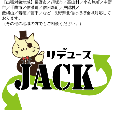
【出張対象地域】長野市／須坂市／高山村／小布施町／中野
市／千曲市／信濃町／信州新町／戸隠村／
飯縄山／若穂／菅平／など...長野県北信はほぼ全域対応して
おります。
（その他の地域の方でもご相談ください。）