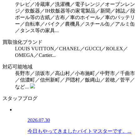
テレビ／冷蔵庫／洗濯機／電子レンジ／オーブンレン
ジ／炊飯器／IH炊飯器等の家電製品／新聞／雑誌／段
ボール等の古紙／古布／車のホイール／車のバッテリ
ー／自転車／バイク／農機具／スチール缶／アルミ缶
／タンス等の家具...
買取強化ブランド
LOUIS VUITTON／CHANEL／GUCCI／ROLEX／
OMEGA／Cartier...
対応可能地域
長野市／須坂市／高山村／小布施町／中野市／千曲市
／信濃町／信州新町／戸隠村／飯縄山／若穂／菅平／
など...
スタッフブログ
2026.07.30
今日もやってきましたバイトマスターです。...