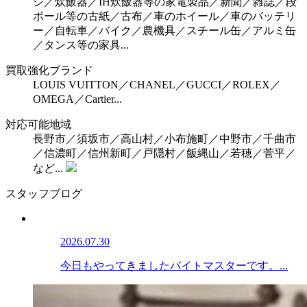
ジ／炊飯器／IH炊飯器等の家電製品／新聞／雑誌／段
ボール等の古紙／古布／車のホイール／車のバッテリ
ー／自転車／バイク／農機具／スチール缶／アルミ缶
／タンス等の家具...
買取強化ブランド
LOUIS VUITTON／CHANEL／GUCCI／ROLEX／
OMEGA／Cartier...
対応可能地域
長野市／須坂市／高山村／小布施町／中野市／千曲市
／信濃町／信州新町／戸隠村／飯縄山／若穂／菅平／
など...
スタッフブログ
2026.07.30
今日もやってきましたバイトマスターです。...