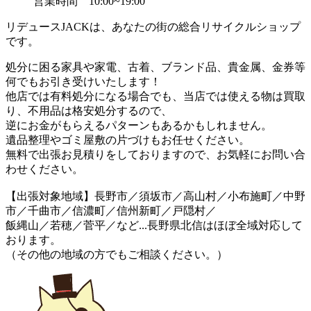
営業時間 10:00~19:00
リデュースJACKは、あなたの街の総合リサイクルショップ
です。
処分に困る家具や家電、古着、ブランド品、貴金属、金券等
何でもお引き受けいたします！
他店では有料処分になる場合でも、当店では使える物は買取
り、不用品は格安処分するので、
逆にお金がもらえるパターンもあるかもしれません。
遺品整理やゴミ屋敷の片づけもお任せください。
無料で出張お見積りをしておりますので、お気軽にお問い合
わせください。
【出張対象地域】長野市／須坂市／高山村／小布施町／中野
市／千曲市／信濃町／信州新町／戸隠村／
飯縄山／若穂／菅平／など...長野県北信はほぼ全域対応して
おります。
（その他の地域の方でもご相談ください。）